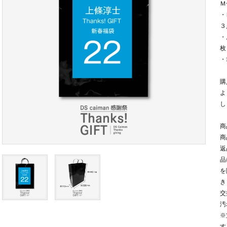
Ｍ
・
３
・
枚
・
購
よ
し
商
商
返
品
を
き
交
汚
※
す