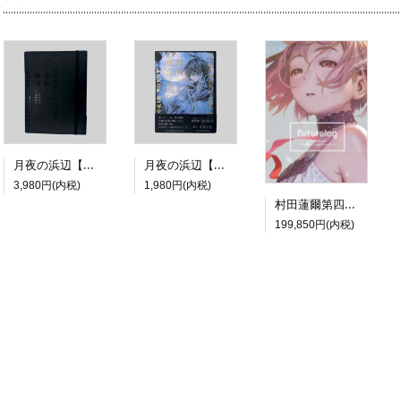
月夜の浜辺【特装版】
月夜の浜辺【通常版】
3,980円(内税)
1,980円(内税)
村田蓮爾第四画集限定版『futurelog limited edition』
199,850円(内税)