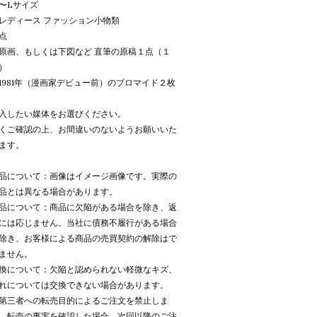
〜Lサイズ
レディース ファッション小物類
点
原画、もしくは下図など 直筆の原稿１点（１
）
1981年（漫画家デビュー前）のブロマイド２枚
入したい媒体をお選びください。
くご確認の上、お間違いのないようお願いいた
ます。
品について：画像はイメージ画像です。実際の
品とは異なる場合があります。
品について：商品に欠陥がある場合を除き、返
には応じません。当社に債務不履行がある場合
除き、お客様による商品の売買契約の解除はで
ません。
換について：欠陥と認められない軽微なキズ、
れについては交換できない場合があります。
第三者への転売目的によるご注文を禁止しま
。転売の事実を確認した場合、次回以降のご注