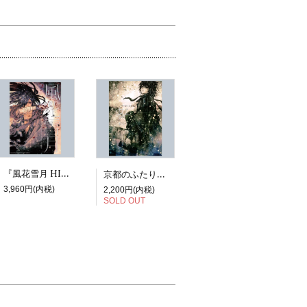
『風花雪月 HIROYUKI ASADA TEZUKA ALBUM』
京都のふたり展図録『虹niji』
3,960円(内税)
2,200円(内税)
SOLD OUT