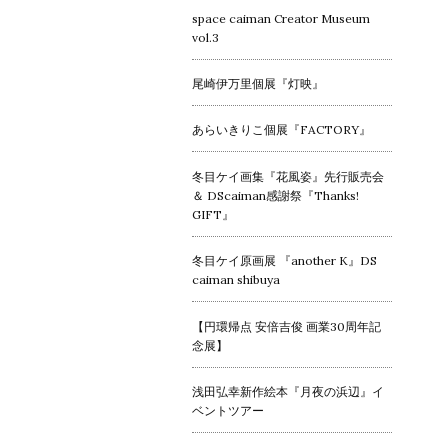
space caiman Creator Museum
vol.3
尾崎伊万里個展『灯映』
あらいきりこ個展『FACTORY』
冬目ケイ画集『花風姿』先行販売会
＆ DScaiman感謝祭『Thanks!
GIFT』
冬目ケイ原画展 『another K』DS
caiman shibuya
【円環帰点 安倍吉俊 画業30周年記
念展】
浅田弘幸新作絵本『月夜の浜辺』イ
ベントツアー