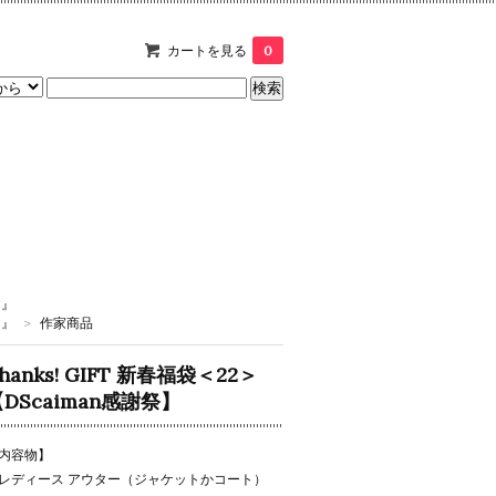
カートを見る
0
T』
T』
>
作家商品
hanks! GIFT 新春福袋＜22＞
DScaiman感謝祭】
内容物】
レディース アウター（ジャケットかコート）