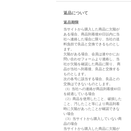
返品について
返品期限
当サイトから購入した商品に欠陥が
ある場合、商品到着後10日以内に当
社へ連絡した場合に限り、当社の送
料負担で良品と交換できるものとし
ます。
欠陥がある場合、会員は速やかにお
問い合わせフォームより連絡し、当
社が欠陥を確認した商品に限り、 商
品が当社へ到着後、良品と交換する
ものとします。
次の各号に該当する場合、良品との
交換はできないものとします。
（1）当社への連絡が商品到着後10日
を経過している場合
（2）商品を使用したこと、破損した
こと、汚したこと等により商品到着
時に欠陥があったことが確認できな
い場合
（3）当サイトから購入していない商
品の場合
当サイトから購入した商品に欠陥が