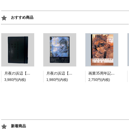
おすすめ商品
月夜の浜辺【特装版】
月夜の浜辺【通常版】
画業35周年記念展図録『The Long Journey's Diary | A COMIC』
3,980円(内税)
1,980円(内税)
2,750円(内税)
新着商品