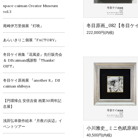
space caiman Creator Museum
vol.3
尾崎伊万里個展『灯映』
222,000円(内税)
あらいきりこ個展『FACTORY』
冬目ケイ画集『花風姿』先行販売会
＆ DScaiman感謝祭『Thanks!
GIFT』
冬目ケイ原画展 『another K』DS
caiman shibuya
【円環帰点 安倍吉俊 画業30周年記
念展】
浅田弘幸新作絵本『月夜の浜辺』イ
ベントツアー
40,500円(内税)