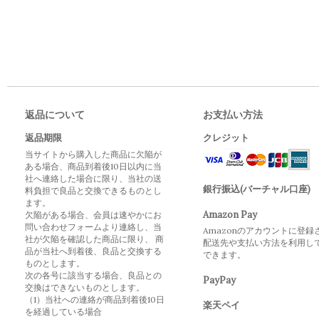
返品について
お支払い方法
返品期限
クレジット
当サイトから購入した商品に欠陥が
ある場合、商品到着後10日以内に当
社へ連絡した場合に限り、当社の送
銀行振込(バーチャル口座)
料負担で良品と交換できるものとし
ます。
Amazon Pay
欠陥がある場合、会員は速やかにお
問い合わせフォームより連絡し、当
Amazonのアカウントに登録
社が欠陥を確認した商品に限り、 商
配送先や支払い方法を利用し
品が当社へ到着後、良品と交換する
できます。
ものとします。
次の各号に該当する場合、良品との
PayPay
交換はできないものとします。
（1）当社への連絡が商品到着後10日
楽天ペイ
を経過している場合