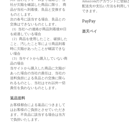
Amazonのアカウントに登録
社が欠陥を確認した商品に限り、 商
配送先や支払い方法を利用し
品が当社へ到着後、良品と交換する
できます。
ものとします。
次の各号に該当する場合、良品との
PayPay
交換はできないものとします。
（1）当社への連絡が商品到着後10日
楽天ペイ
を経過している場合
（2）商品を使用したこと、破損した
こと、汚したこと等により商品到着
時に欠陥があったことが確認できな
い場合
（3）当サイトから購入していない商
品の場合
当サイトから購入した商品に欠陥が
あった場合の当社の責任は、当社の
送料負担による良品との交換に限ら
れるものとし、当社はそれ以外一切
責任を負わないものとします。
返品送料
お客様都合による返品につきまして
はお客様のご負担とさせていただき
ます。不良品に該当する場合は当方
で負担いたします。