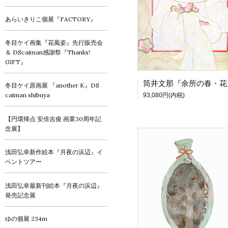
あらいきりこ個展『FACTORY』
冬目ケイ画集『花風姿』先行販売会
＆ DScaiman感謝祭『Thanks!
GIFT』
冬目ケイ原画展 『another K』DS
caiman shibuya
93,080円(内税)
【円環帰点 安倍吉俊 画業30周年記
念展】
浅田弘幸新作絵本『月夜の浜辺』イ
ベントツアー
浅田弘幸最新刊絵本『月夜の浜辺』
発売記念展
ゆの個展 234m