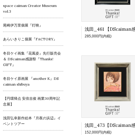
space caiman Creator Museum
vol.3
尾崎伊万里個展『灯映』
285,000円(内税)
あらいきりこ個展『FACTORY』
冬目ケイ画集『花風姿』先行販売会
＆ DScaiman感謝祭『Thanks!
GIFT』
冬目ケイ原画展 『another K』DS
caiman shibuya
【円環帰点 安倍吉俊 画業30周年記
念展】
浅田弘幸新作絵本『月夜の浜辺』イ
ベントツアー
152,000円(内税)