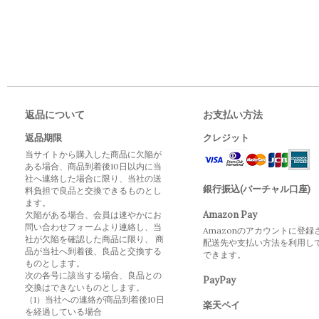
返品について
お支払い方法
返品期限
クレジット
当サイトから購入した商品に欠陥が
ある場合、商品到着後10日以内に当
社へ連絡した場合に限り、当社の送
銀行振込(バーチャル口座)
料負担で良品と交換できるものとし
ます。
Amazon Pay
欠陥がある場合、会員は速やかにお
問い合わせフォームより連絡し、当
Amazonのアカウントに登録
社が欠陥を確認した商品に限り、 商
配送先や支払い方法を利用し
品が当社へ到着後、良品と交換する
できます。
ものとします。
次の各号に該当する場合、良品との
PayPay
交換はできないものとします。
（1）当社への連絡が商品到着後10日
楽天ペイ
を経過している場合