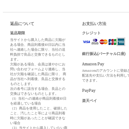
返品について
お支払い方法
返品期限
クレジット
当サイトから購入した商品に欠陥が
ある場合、商品到着後10日以内に当
社へ連絡した場合に限り、当社の送
銀行振込(バーチャル口座)
料負担で良品と交換できるものとし
ます。
Amazon Pay
欠陥がある場合、会員は速やかにお
問い合わせフォームより連絡し、当
Amazonのアカウントに登録
社が欠陥を確認した商品に限り、 商
配送先や支払い方法を利用し
品が当社へ到着後、良品と交換する
できます。
ものとします。
次の各号に該当する場合、良品との
PayPay
交換はできないものとします。
（1）当社への連絡が商品到着後10日
楽天ペイ
を経過している場合
（2）商品を使用したこと、破損した
こと、汚したこと等により商品到着
時に欠陥があったことが確認できな
い場合
（3）当サイトから購入していない商