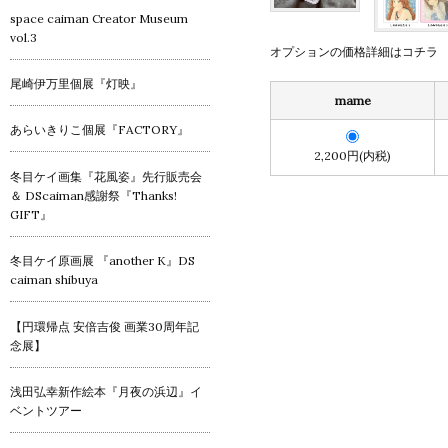
space caiman Creator Museum
vol.3
オプションの価格詳細はコチラ
尾崎伊万里個展『灯映』
mame
あらいきりこ個展『FACTORY』
2,200円(内税)
冬目ケイ画集『花風姿』先行販売会
＆ DScaiman感謝祭『Thanks!
GIFT』
冬目ケイ原画展 『another K』DS
caiman shibuya
【円環帰点 安倍吉俊 画業30周年記
念展】
浅田弘幸新作絵本『月夜の浜辺』イ
ベントツアー