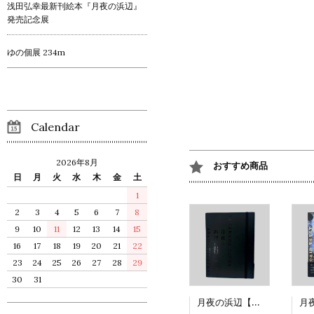
浅田弘幸最新刊絵本『月夜の浜辺』
発売記念展
ゆの個展 234m
Calendar
2026年8月
おすすめ商品
日
月
火
水
木
金
土
1
2
3
4
5
6
7
8
9
10
11
12
13
14
15
16
17
18
19
20
21
22
23
24
25
26
27
28
29
30
31
月夜の浜辺【特装版】