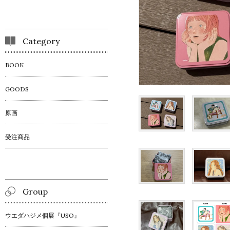
Category
BOOK
GOODS
原画
受注商品
Group
ウエダハジメ個展『USO』