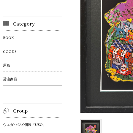
Category
BOOK
GOODS
原画
受注商品
Group
ウエダハジメ個展『USO』