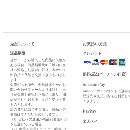
返品について
お支払い方法
返品期限
クレジット
当サイトから購入した商品に欠陥が
ある場合、商品到着後10日以内に当
社へ連絡した場合に限り、当社の送
銀行振込(バーチャル口座)
料負担で良品と交換できるものとし
ます。
Amazon Pay
欠陥がある場合、会員は速やかにお
問い合わせフォームより連絡し、当
Amazonのアカウントに登録
社が欠陥を確認した商品に限り、 商
配送先や支払い方法を利用し
品が当社へ到着後、良品と交換する
できます。
ものとします。
次の各号に該当する場合、良品との
PayPay
交換はできないものとします。
（1）当社への連絡が商品到着後10日
楽天ペイ
を経過している場合
（2）商品を使用したこと、破損した