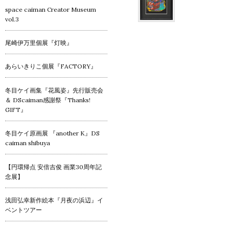
space caiman Creator Museum
vol.3
尾崎伊万里個展『灯映』
あらいきりこ個展『FACTORY』
冬目ケイ画集『花風姿』先行販売会
＆ DScaiman感謝祭『Thanks!
GIFT』
冬目ケイ原画展 『another K』DS
caiman shibuya
【円環帰点 安倍吉俊 画業30周年記
念展】
浅田弘幸新作絵本『月夜の浜辺』イ
ベントツアー