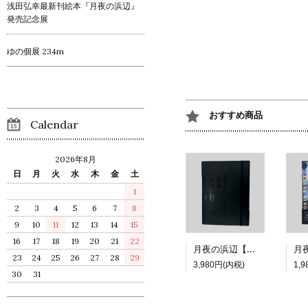
浅田弘幸最新刊絵本『月夜の浜辺』
発売記念展
ゆの個展 234m
おすすめ商品
Calendar
2026年8月
日
月
火
水
木
金
土
1
2
3
4
5
6
7
8
9
10
11
12
13
14
15
16
17
18
19
20
21
22
月夜の浜辺【特装版】
23
24
25
26
27
28
29
3,980円(内税)
1,
30
31