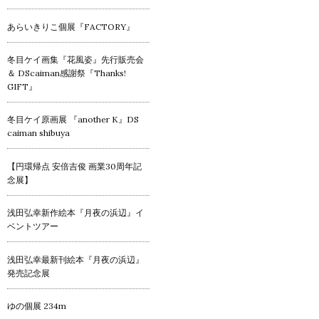
あらいきりこ個展『FACTORY』
冬目ケイ画集『花風姿』先行販売会
＆ DScaiman感謝祭『Thanks!
GIFT』
冬目ケイ原画展 『another K』DS
caiman shibuya
【円環帰点 安倍吉俊 画業30周年記
念展】
浅田弘幸新作絵本『月夜の浜辺』イ
ベントツアー
浅田弘幸最新刊絵本『月夜の浜辺』
発売記念展
ゆの個展 234m