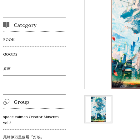
Category
BOOK
GOODS
原画
Group
space caiman Creator Museum
vol.3
尾崎伊万里個展『灯映』