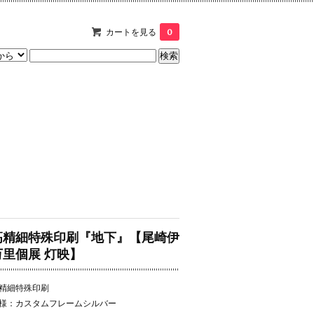
カートを見る
0
高精細特殊印刷『地下』【尾崎伊
万里個展 灯映】
精細特殊印刷
様：カスタムフレームシルバー