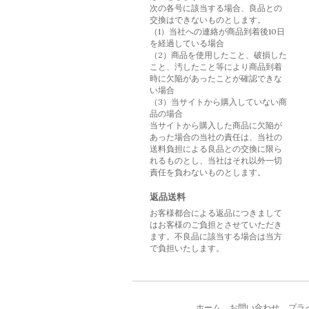
次の各号に該当する場合、良品との
交換はできないものとします。
（1）当社への連絡が商品到着後10日
を経過している場合
（2）商品を使用したこと、破損した
こと、汚したこと等により商品到着
時に欠陥があったことが確認できな
い場合
（3）当サイトから購入していない商
品の場合
当サイトから購入した商品に欠陥が
あった場合の当社の責任は、当社の
送料負担による良品との交換に限ら
れるものとし、当社はそれ以外一切
責任を負わないものとします。
返品送料
お客様都合による返品につきまして
はお客様のご負担とさせていただき
ます。不良品に該当する場合は当方
で負担いたします。
ホーム
お問い合わせ
プラ