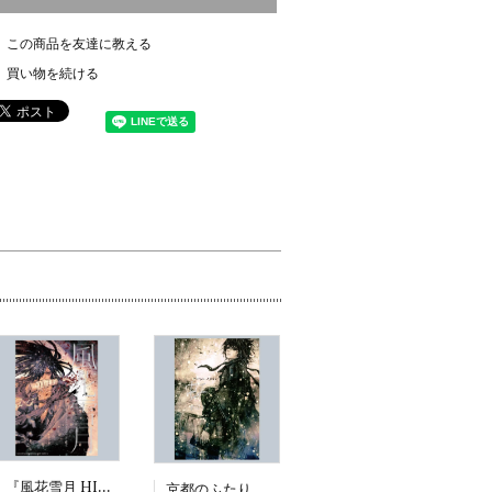
この商品を友達に教える
買い物を続ける
『風花雪月 HIROYUKI ASADA TEZUKA ALBUM』
京都のふたり展図録『虹niji』