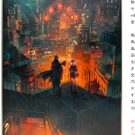
制
サ
e
直
商
商
返
品
を
き
交
汚
※
す
文
※
※
と
ご