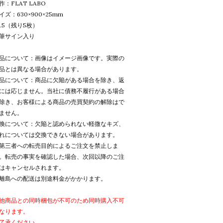
作：FLAT LABO
イズ：630×900×25mm
d.5（残り5枚）
筆サイン入り
品について：画像はイメージ画像です。実際の
品とは異なる場合があります。
品について：商品に欠陥がある場合を除き、返
には応じません。当社に債務不履行がある場合
除き、お客様による商品の売買契約の解除はで
ません。
換について：欠陥と認められない軽微なキズ、
れについては交換できない場合があります。
第三者への転売目的によるご注文を禁止しま
。転売の事実を確認した場合、次回以降のご注
はキャンセルされます。
離島への配送は別途料金がかかります。
他商品との同時梱包が不可のため同時購入不可
なります。
了承ください。