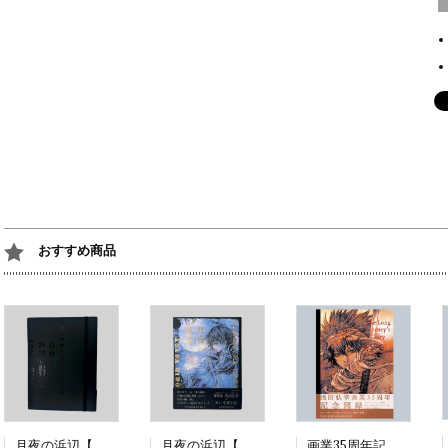
おすすめ商品
月夜の浜辺【特装版】
月夜の浜辺【通常版】
画業35周年記念展図録『The Long Journey's Diary | A COMIC』