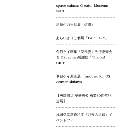
space caiman Creator Museum
vol.3
尾崎伊万里個展『灯映』
あらいきりこ個展『FACTORY』
冬目ケイ画集『花風姿』先行販売会
＆ DScaiman感謝祭『Thanks!
GIFT』
冬目ケイ原画展 『another K』DS
caiman shibuya
【円環帰点 安倍吉俊 画業30周年記
念展】
浅田弘幸新作絵本『月夜の浜辺』イ
ベントツアー