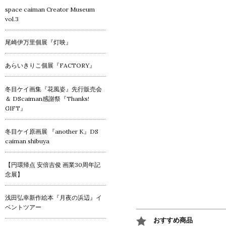
space caiman Creator Museum
vol.3
尾崎伊万里個展『灯映』
あらいきりこ個展『FACTORY』
冬目ケイ画集『花風姿』先行販売会
＆ DScaiman感謝祭『Thanks!
GIFT』
冬目ケイ原画展 『another K』DS
caiman shibuya
【円環帰点 安倍吉俊 画業30周年記
念展】
浅田弘幸新作絵本『月夜の浜辺』イ
ベントツアー
おすすめ商品