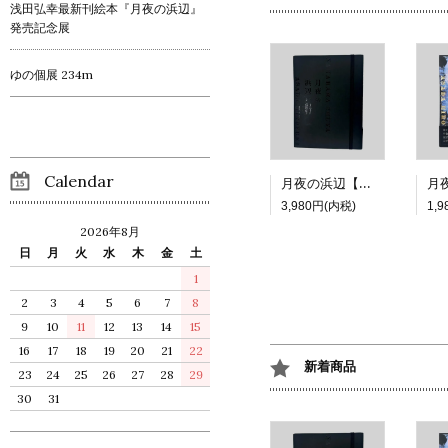
浅田弘幸最新刊絵本『月夜の浜辺』
発売記念展
ゆの個展 234m
Calendar
月夜の浜辺【特装版】
3,980円(内税)
1,
2026年8月
日
月
火
水
木
金
土
1
2
3
4
5
6
7
8
9
10
11
12
13
14
15
16
17
18
19
20
21
22
新着商品
23
24
25
26
27
28
29
30
31