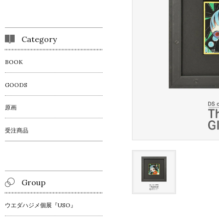
Category
BOOK
GOODS
原画
受注商品
Group
ウエダハジメ個展『USO』