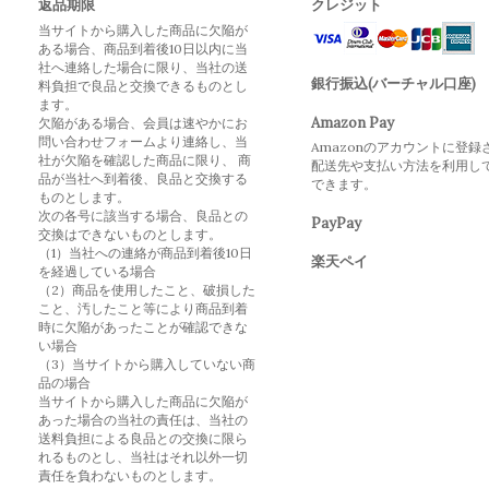
返品期限
クレジット
当サイトから購入した商品に欠陥が
ある場合、商品到着後10日以内に当
社へ連絡した場合に限り、当社の送
銀行振込(バーチャル口座)
料負担で良品と交換できるものとし
ます。
Amazon Pay
欠陥がある場合、会員は速やかにお
問い合わせフォームより連絡し、当
Amazonのアカウントに登録
社が欠陥を確認した商品に限り、 商
配送先や支払い方法を利用し
品が当社へ到着後、良品と交換する
できます。
ものとします。
次の各号に該当する場合、良品との
PayPay
交換はできないものとします。
（1）当社への連絡が商品到着後10日
楽天ペイ
を経過している場合
（2）商品を使用したこと、破損した
こと、汚したこと等により商品到着
時に欠陥があったことが確認できな
い場合
（3）当サイトから購入していない商
品の場合
当サイトから購入した商品に欠陥が
あった場合の当社の責任は、当社の
送料負担による良品との交換に限ら
れるものとし、当社はそれ以外一切
責任を負わないものとします。