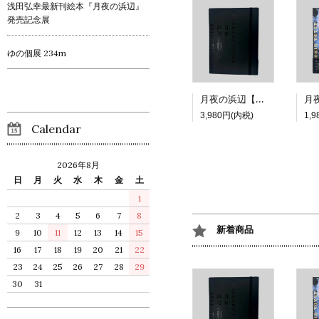
浅田弘幸最新刊絵本『月夜の浜辺』
発売記念展
ゆの個展 234m
月夜の浜辺【特装版】
3,980円(内税)
1,
Calendar
2026年8月
日
月
火
水
木
金
土
1
2
3
4
5
6
7
8
新着商品
9
10
11
12
13
14
15
16
17
18
19
20
21
22
23
24
25
26
27
28
29
30
31