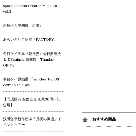
space caiman Creator Museum
vol.3
尾崎伊万里個展『灯映』
あらいきりこ個展『FACTORY』
冬目ケイ画集『花風姿』先行販売会
＆ DScaiman感謝祭『Thanks!
GIFT』
冬目ケイ原画展 『another K』DS
caiman shibuya
【円環帰点 安倍吉俊 画業30周年記
念展】
浅田弘幸新作絵本『月夜の浜辺』イ
おすすめ商品
ベントツアー