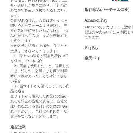
ある場合、商品到着後10日以内に当
社へ連絡した場合に限り、当社の送
銀行振込(バーチャル口座)
料負担で良品と交換できるものとし
ます。
Amazon Pay
欠陥がある場合、会員は速やかにお
問い合わせフォームより連絡し、当
Amazonのアカウントに登録
社が欠陥を確認した商品に限り、 商
配送先や支払い方法を利用し
品が当社へ到着後、良品と交換する
できます。
ものとします。
次の各号に該当する場合、良品との
PayPay
交換はできないものとします。
（1）当社への連絡が商品到着後10日
楽天ペイ
を経過している場合
（2）商品を使用したこと、破損した
こと、汚したこと等により商品到着
時に欠陥があったことが確認できな
い場合
（3）当サイトから購入していない商
品の場合
当サイトから購入した商品に欠陥が
あった場合の当社の責任は、当社の
送料負担による良品との交換に限ら
れるものとし、当社はそれ以外一切
責任を負わないものとします。
返品送料