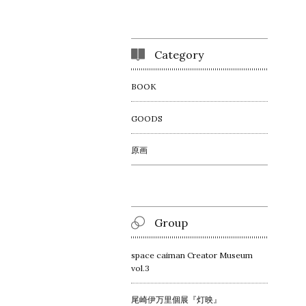
Category
BOOK
GOODS
原画
Group
space caiman Creator Museum
vol.3
尾崎伊万里個展『灯映』