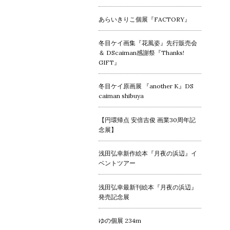
あらいきりこ個展『FACTORY』
冬目ケイ画集『花風姿』先行販売会
＆ DScaiman感謝祭『Thanks!
GIFT』
冬目ケイ原画展 『another K』DS
caiman shibuya
【円環帰点 安倍吉俊 画業30周年記
念展】
浅田弘幸新作絵本『月夜の浜辺』イ
ベントツアー
浅田弘幸最新刊絵本『月夜の浜辺』
発売記念展
ゆの個展 234m