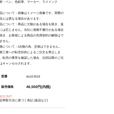
材：ペン、色鉛筆、マーカー、ラメインク
品について：画像はイメージ画像です。実際の
品とは異なる場合があります。
品について：商品に欠陥がある場合を除き、返
には応じません。当社に債務不履行がある場合
除き、お客様による商品の売買契約の解除はで
ません。
換について：1点物の為、交換はできません。
第三者への転売目的によるご注文を禁止しま
。転売の事実を確認した場合、次回以降のご注
はキャンセルされます。
型番
ds10-t016
46,500円(内税)
販売価格
OLD OUT
定商取引法に基づく表記 (返品など)