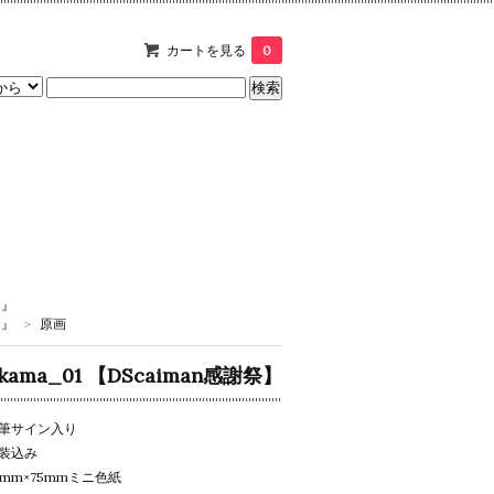
カートを見る
0
T』
T』
>
原画
kama_01 【DScaiman感謝祭】
筆サイン入り
装込み
5mm×75mmミニ色紙