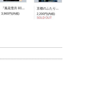
『風花雪月 HIROYUKI ASADA TEZUKA ALBUM』
京都のふたり展図録『虹niji』
3,960円(内税)
2,200円(内税)
SOLD OUT