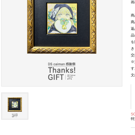
画
商
商
返
品
を
き
交
※
す
文
S
特