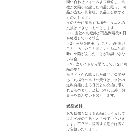
問い合わせフォームより連絡し、当
社が欠陥を確認した商品に限り、 商
品が当社へ到着後、良品と交換する
ものとします。
次の各号に該当する場合、良品との
交換はできないものとします。
（1）当社への連絡が商品到着後10日
を経過している場合
（2）商品を使用したこと、破損した
こと、汚したこと等により商品到着
時に欠陥があったことが確認できな
い場合
（3）当サイトから購入していない商
品の場合
当サイトから購入した商品に欠陥が
あった場合の当社の責任は、当社の
送料負担による良品との交換に限ら
れるものとし、当社はそれ以外一切
責任を負わないものとします。
返品送料
お客様都合による返品につきまして
はお客様のご負担とさせていただき
ます。不良品に該当する場合は当方
で負担いたします。