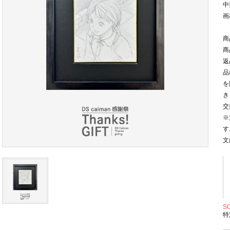
中
画
商
商
返
品
を
き
交
※
す
文
S
特