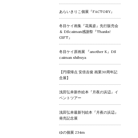
あらいきりこ個展『FACTORY』
冬目ケイ画集『花風姿』先行販売会
＆ DScaiman感謝祭『Thanks!
GIFT』
冬目ケイ原画展 『another K』DS
caiman shibuya
【円環帰点 安倍吉俊 画業30周年記
念展】
浅田弘幸新作絵本『月夜の浜辺』イ
ベントツアー
浅田弘幸最新刊絵本『月夜の浜辺』
発売記念展
ゆの個展 234m