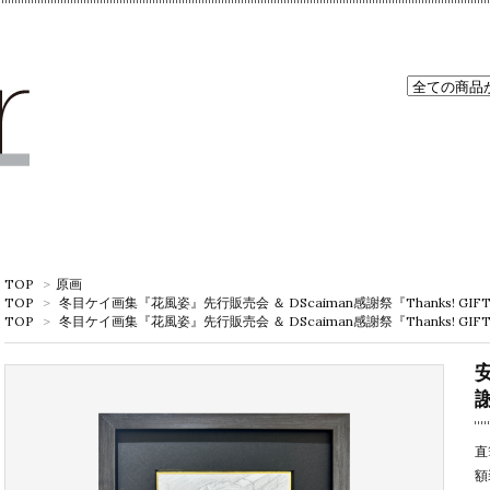
TOP
>
原画
TOP
>
冬目ケイ画集『花風姿』先行販売会 ＆ DScaiman感謝祭『Thanks! GIF
TOP
>
冬目ケイ画集『花風姿』先行販売会 ＆ DScaiman感謝祭『Thanks! GIF
安
直
額