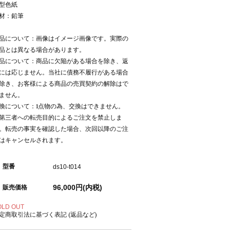
型色紙
材：鉛筆
品について：画像はイメージ画像です。実際の
品とは異なる場合があります。
品について：商品に欠陥がある場合を除き、返
には応じません。当社に債務不履行がある場合
除き、お客様による商品の売買契約の解除はで
ません。
換について：1点物の為、交換はできません。
第三者への転売目的によるご注文を禁止しま
。転売の事実を確認した場合、次回以降のご注
はキャンセルされます。
型番
ds10-t014
96,000円(内税)
販売価格
OLD OUT
定商取引法に基づく表記 (返品など)