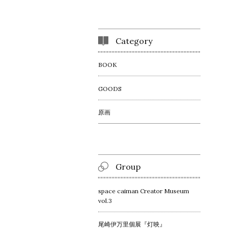
Category
BOOK
GOODS
原画
Group
space caiman Creator Museum
vol.3
尾崎伊万里個展『灯映』