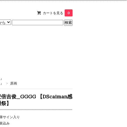
カートを見る
0
T』
T』
>
原画
倍吉俊_GGGG 【DScaiman感
謝祭】
筆サイン入り
装込み