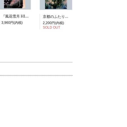
『風花雪月 HIROYUKI ASADA TEZUKA ALBUM』
京都のふたり展図録『虹niji』
3,960円(内税)
2,200円(内税)
SOLD OUT