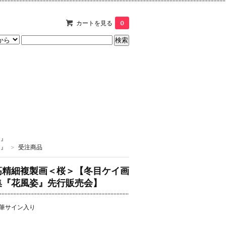
カートを見る
0
T』
T』
>
受注商品
高精細複製画＜桜＞【冬目ケイ画
集『花風姿』先行販売会】
筆サイン入り