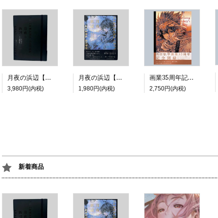
月夜の浜辺【特装版】
月夜の浜辺【通常版】
画業35周年記念展図録『The Long Journey's Diary | A COMIC』
3,980円(内税)
1,980円(内税)
2,750円(内税)
新着商品