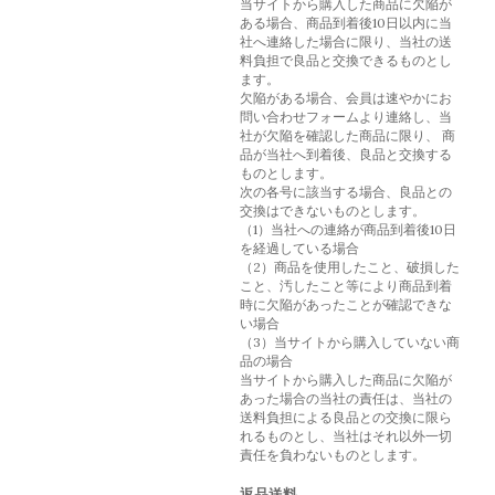
当サイトから購入した商品に欠陥が
ある場合、商品到着後10日以内に当
社へ連絡した場合に限り、当社の送
料負担で良品と交換できるものとし
ます。
欠陥がある場合、会員は速やかにお
問い合わせフォームより連絡し、当
社が欠陥を確認した商品に限り、 商
品が当社へ到着後、良品と交換する
ものとします。
次の各号に該当する場合、良品との
交換はできないものとします。
（1）当社への連絡が商品到着後10日
を経過している場合
（2）商品を使用したこと、破損した
こと、汚したこと等により商品到着
時に欠陥があったことが確認できな
い場合
（3）当サイトから購入していない商
品の場合
当サイトから購入した商品に欠陥が
あった場合の当社の責任は、当社の
送料負担による良品との交換に限ら
れるものとし、当社はそれ以外一切
責任を負わないものとします。
返品送料