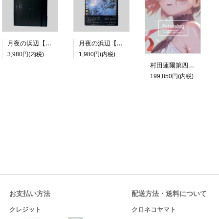
月夜の浜辺【特装版】
月夜の浜辺【通常版】
3,980円(内税)
1,980円(内税)
村田蓮爾第四画集限定版『futurelog limited edition』
199,850円(内税)
お支払い方法
配送方法・送料について
クレジット
クロネコヤマト