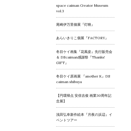
space caiman Creator Museum
vol.3
尾崎伊万里個展『灯映』
あらいきりこ個展『FACTORY』
冬目ケイ画集『花風姿』先行販売会
＆ DScaiman感謝祭『Thanks!
GIFT』
冬目ケイ原画展 『another K』DS
caiman shibuya
【円環帰点 安倍吉俊 画業30周年記
念展】
浅田弘幸新作絵本『月夜の浜辺』イ
ベントツアー