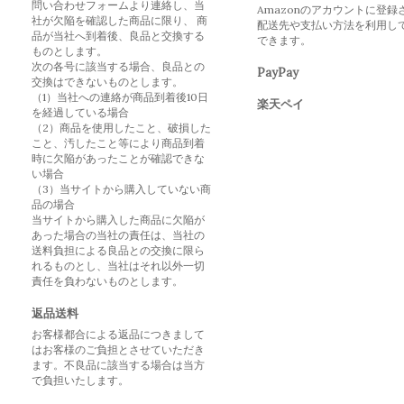
問い合わせフォームより連絡し、当
Amazonのアカウントに登録
社が欠陥を確認した商品に限り、 商
配送先や支払い方法を利用し
品が当社へ到着後、良品と交換する
できます。
ものとします。
次の各号に該当する場合、良品との
PayPay
交換はできないものとします。
（1）当社への連絡が商品到着後10日
楽天ペイ
を経過している場合
（2）商品を使用したこと、破損した
こと、汚したこと等により商品到着
時に欠陥があったことが確認できな
い場合
（3）当サイトから購入していない商
品の場合
当サイトから購入した商品に欠陥が
あった場合の当社の責任は、当社の
送料負担による良品との交換に限ら
れるものとし、当社はそれ以外一切
責任を負わないものとします。
返品送料
お客様都合による返品につきまして
はお客様のご負担とさせていただき
ます。不良品に該当する場合は当方
で負担いたします。