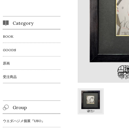
Category
BOOK
GOODS
原画
受注商品
Group
ウエダハジメ個展『USO』