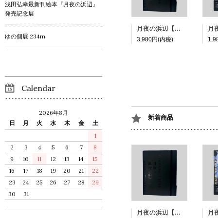
浅田弘幸最新刊絵本『月夜の浜辺』
発売記念展
月夜の浜辺【特装版】
ゆの個展 234m
3,980円(内税)
1,
Calendar
2026年8月
新着商品
日
月
火
水
木
金
土
1
2
3
4
5
6
7
8
9
10
11
12
13
14
15
16
17
18
19
20
21
22
23
24
25
26
27
28
29
30
31
月夜の浜辺【特装版】