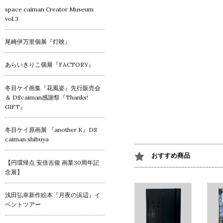
space caiman Creator Museum
vol.3
尾崎伊万里個展『灯映』
あらいきりこ個展『FACTORY』
冬目ケイ画集『花風姿』先行販売会
＆ DScaiman感謝祭『Thanks!
GIFT』
冬目ケイ原画展 『another K』DS
caiman shibuya
おすすめ商品
【円環帰点 安倍吉俊 画業30周年記
念展】
浅田弘幸新作絵本『月夜の浜辺』イ
ベントツアー