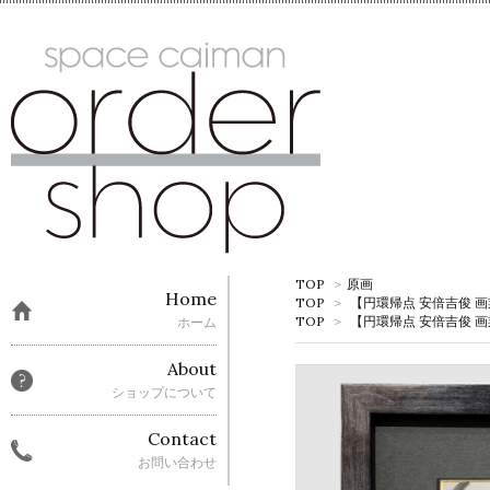
TOP
>
原画
Home
TOP
>
【円環帰点 安倍吉俊 
TOP
>
【円環帰点 安倍吉俊 
ホーム
About
ショップについて
Contact
お問い合わせ