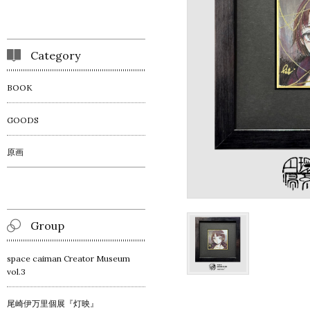
Category
BOOK
GOODS
原画
Group
space caiman Creator Museum
vol.3
尾崎伊万里個展『灯映』