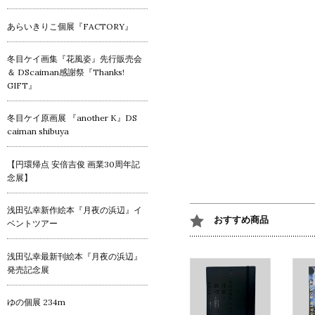
あらいきりこ個展『FACTORY』
冬目ケイ画集『花風姿』先行販売会
＆ DScaiman感謝祭『Thanks!
GIFT』
冬目ケイ原画展 『another K』DS
caiman shibuya
【円環帰点 安倍吉俊 画業30周年記
念展】
浅田弘幸新作絵本『月夜の浜辺』イ
おすすめ商品
ベントツアー
浅田弘幸最新刊絵本『月夜の浜辺』
発売記念展
ゆの個展 234m