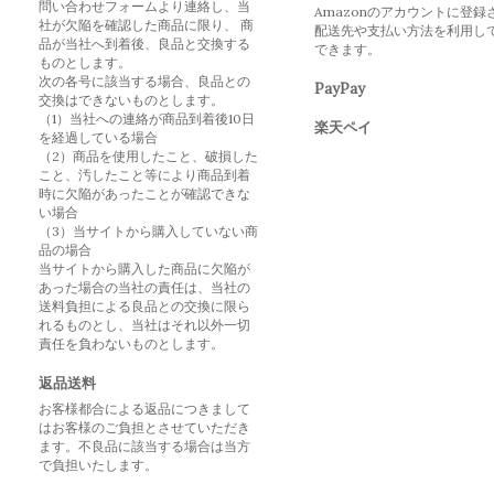
問い合わせフォームより連絡し、当
Amazonのアカウントに登録
社が欠陥を確認した商品に限り、 商
配送先や支払い方法を利用し
品が当社へ到着後、良品と交換する
できます。
ものとします。
次の各号に該当する場合、良品との
PayPay
交換はできないものとします。
（1）当社への連絡が商品到着後10日
楽天ペイ
を経過している場合
（2）商品を使用したこと、破損した
こと、汚したこと等により商品到着
時に欠陥があったことが確認できな
い場合
（3）当サイトから購入していない商
品の場合
当サイトから購入した商品に欠陥が
あった場合の当社の責任は、当社の
送料負担による良品との交換に限ら
れるものとし、当社はそれ以外一切
責任を負わないものとします。
返品送料
お客様都合による返品につきまして
はお客様のご負担とさせていただき
ます。不良品に該当する場合は当方
で負担いたします。