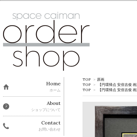
TOP
>
原画
Home
TOP
>
【円環帰点 安倍吉俊 
TOP
>
【円環帰点 安倍吉俊 
ホーム
About
ショップについて
Contact
お問い合わせ