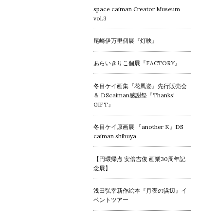
space caiman Creator Museum
vol.3
尾崎伊万里個展『灯映』
あらいきりこ個展『FACTORY』
冬目ケイ画集『花風姿』先行販売会
＆ DScaiman感謝祭『Thanks!
GIFT』
冬目ケイ原画展 『another K』DS
caiman shibuya
【円環帰点 安倍吉俊 画業30周年記
念展】
浅田弘幸新作絵本『月夜の浜辺』イ
ベントツアー