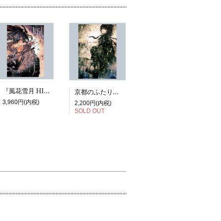
『風花雪月 HIROYUKI ASADA TEZUKA ALBUM』
京都のふたり展図録『虹niji』
3,960円(内税)
2,200円(内税)
SOLD OUT