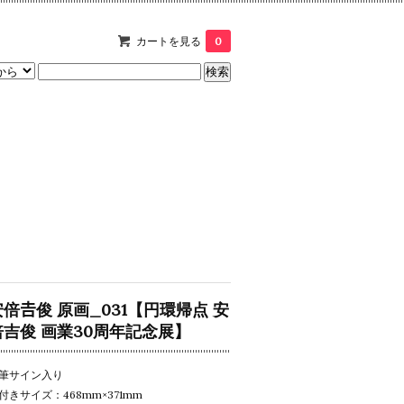
カートを見る
0
安倍𠮷俊 原画_031【円環帰点 安
倍吉俊 画業30周年記念展】
筆サイン入り
付きサイズ：468mm×371mm