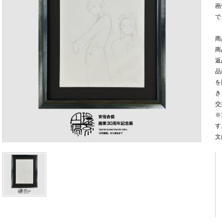
画
で
商
商
返
品
を
き
交
※
す
文