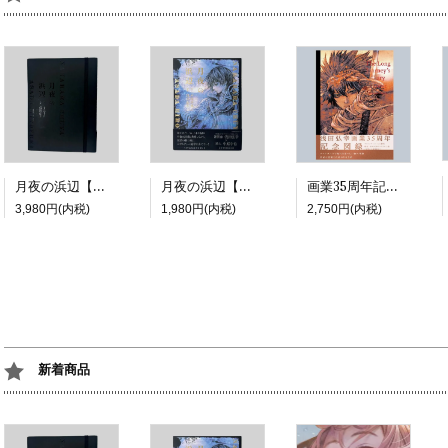
月夜の浜辺【特装版】
月夜の浜辺【通常版】
画業35周年記念展図録『The Long Journey's Diary | A COMIC』
3,980円(内税)
1,980円(内税)
2,750円(内税)
新着商品