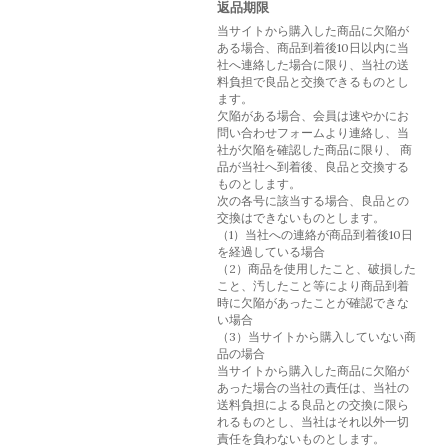
返品期限
当サイトから購入した商品に欠陥が
ある場合、商品到着後10日以内に当
社へ連絡した場合に限り、当社の送
料負担で良品と交換できるものとし
ます。
欠陥がある場合、会員は速やかにお
問い合わせフォームより連絡し、当
社が欠陥を確認した商品に限り、 商
品が当社へ到着後、良品と交換する
ものとします。
次の各号に該当する場合、良品との
交換はできないものとします。
（1）当社への連絡が商品到着後10日
を経過している場合
（2）商品を使用したこと、破損した
こと、汚したこと等により商品到着
時に欠陥があったことが確認できな
い場合
（3）当サイトから購入していない商
品の場合
当サイトから購入した商品に欠陥が
あった場合の当社の責任は、当社の
送料負担による良品との交換に限ら
れるものとし、当社はそれ以外一切
責任を負わないものとします。