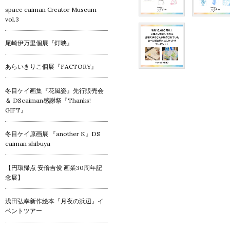
space caiman Creator Museum
vol.3
尾崎伊万里個展『灯映』
あらいきりこ個展『FACTORY』
冬目ケイ画集『花風姿』先行販売会
＆ DScaiman感謝祭『Thanks!
GIFT』
冬目ケイ原画展 『another K』DS
caiman shibuya
【円環帰点 安倍吉俊 画業30周年記
念展】
浅田弘幸新作絵本『月夜の浜辺』イ
ベントツアー