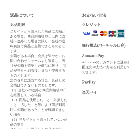
返品について
お支払い方法
返品期限
クレジット
当サイトから購入した商品に欠陥が
ある場合、商品到着後10日以内に当
社へ連絡した場合に限り、当社の送
銀行振込(バーチャル口座)
料負担で良品と交換できるものとし
ます。
Amazon Pay
欠陥がある場合、会員は速やかにお
問い合わせフォームより連絡し、当
Amazonのアカウントに登録
社が欠陥を確認した商品に限り、 商
配送先や支払い方法を利用し
品が当社へ到着後、良品と交換する
できます。
ものとします。
次の各号に該当する場合、良品との
PayPay
交換はできないものとします。
（1）当社への連絡が商品到着後10日
楽天ペイ
を経過している場合
（2）商品を使用したこと、破損した
こと、汚したこと等により商品到着
時に欠陥があったことが確認できな
い場合
（3）当サイトから購入していない商
品の場合