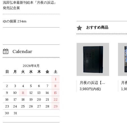
浅田弘幸最新刊絵本『月夜の浜辺』
発売記念展
ゆの個展 234m
おすすめ商品
Calendar
2026年8月
日
月
火
水
木
金
土
1
月夜の浜辺【特装版】
2
3
4
5
6
7
8
3,980円(内税)
1,
9
10
11
12
13
14
15
16
17
18
19
20
21
22
23
24
25
26
27
28
29
30
31