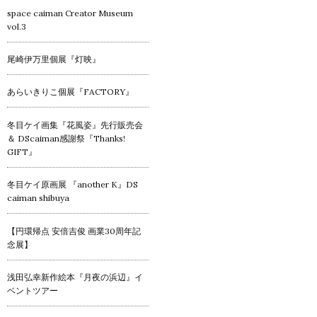
space caiman Creator Museum
vol.3
尾崎伊万里個展『灯映』
あらいきりこ個展『FACTORY』
冬目ケイ画集『花風姿』先行販売会
＆ DScaiman感謝祭『Thanks!
GIFT』
冬目ケイ原画展 『another K』DS
caiman shibuya
【円環帰点 安倍吉俊 画業30周年記
念展】
浅田弘幸新作絵本『月夜の浜辺』イ
ベントツアー