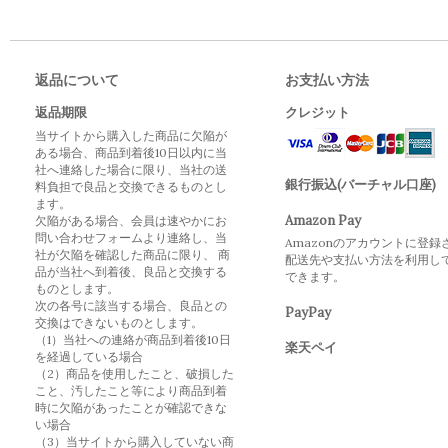
返品について
お支払い方法
返品期限
クレジット
当サイトから購入した商品に欠陥が
ある場合、商品到着後10日以内に当
社へ連絡した場合に限り、当社の送
銀行振込(バーチャル口座)
料負担で良品と交換できるものとし
ます。
Amazon Pay
欠陥がある場合、会員は速やかにお
問い合わせフォームより連絡し、当
Amazonのアカウントに登録
社が欠陥を確認した商品に限り、 商
配送先や支払い方法を利用し
品が当社へ到着後、良品と交換する
できます。
ものとします。
次の各号に該当する場合、良品との
PayPay
交換はできないものとします。
（1）当社への連絡が商品到着後10日
楽天ペイ
を経過している場合
（2）商品を使用したこと、破損した
こと、汚したこと等により商品到着
時に欠陥があったことが確認できな
い場合
（3）当サイトから購入していない商