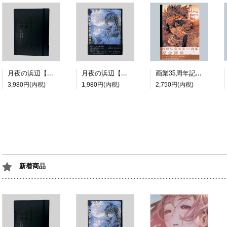
月夜の浜辺【特装版】
月夜の浜辺【通常版】
画業35周年記念展図録『The Long Journey's Diary | A COMIC』
3,980円(内税)
1,980円(内税)
2,750円(内税)
新着商品