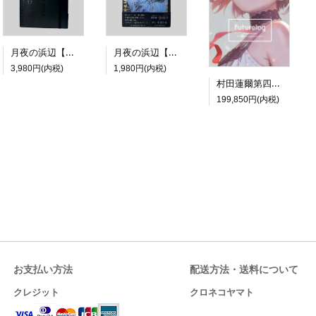
月夜の浜辺【特装版】
月夜の浜辺【通常版】
3,980円(内税)
1,980円(内税)
村田蓮爾第四画集限定版『futurelog limited edition』
199,850円(内税)
お支払い方法
配送方法・送料について
クレジット
クロネコヤマト