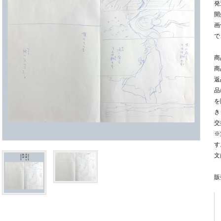
発
開
画
で
商
商
返
品
を
き
交
※
す
文
販