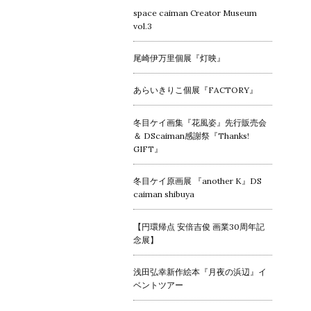
space caiman Creator Museum
vol.3
尾崎伊万里個展『灯映』
あらいきりこ個展『FACTORY』
冬目ケイ画集『花風姿』先行販売会
＆ DScaiman感謝祭『Thanks!
GIFT』
冬目ケイ原画展 『another K』DS
caiman shibuya
【円環帰点 安倍吉俊 画業30周年記
念展】
浅田弘幸新作絵本『月夜の浜辺』イ
ベントツアー