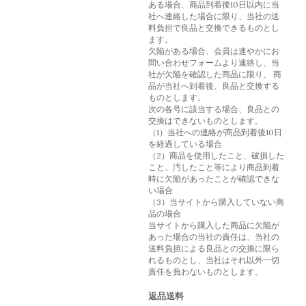
ある場合、商品到着後10日以内に当
社へ連絡した場合に限り、当社の送
料負担で良品と交換できるものとし
ます。
欠陥がある場合、会員は速やかにお
問い合わせフォームより連絡し、当
社が欠陥を確認した商品に限り、 商
品が当社へ到着後、良品と交換する
ものとします。
次の各号に該当する場合、良品との
交換はできないものとします。
（1）当社への連絡が商品到着後10日
を経過している場合
（2）商品を使用したこと、破損した
こと、汚したこと等により商品到着
時に欠陥があったことが確認できな
い場合
（3）当サイトから購入していない商
品の場合
当サイトから購入した商品に欠陥が
あった場合の当社の責任は、当社の
送料負担による良品との交換に限ら
れるものとし、当社はそれ以外一切
責任を負わないものとします。
返品送料