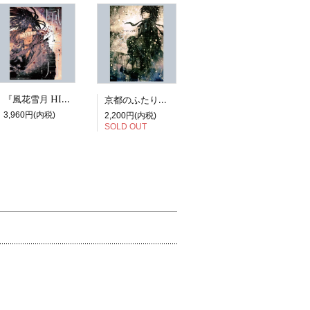
『風花雪月 HIROYUKI ASADA TEZUKA ALBUM』
京都のふたり展図録『虹niji』
3,960円(内税)
2,200円(内税)
SOLD OUT