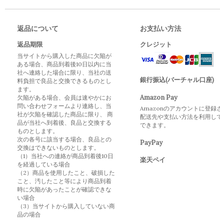
返品について
お支払い方法
返品期限
クレジット
当サイトから購入した商品に欠陥が
ある場合、商品到着後10日以内に当
社へ連絡した場合に限り、当社の送
銀行振込(バーチャル口座)
料負担で良品と交換できるものとし
ます。
Amazon Pay
欠陥がある場合、会員は速やかにお
問い合わせフォームより連絡し、当
Amazonのアカウントに登録
社が欠陥を確認した商品に限り、 商
配送先や支払い方法を利用し
品が当社へ到着後、良品と交換する
できます。
ものとします。
次の各号に該当する場合、良品との
PayPay
交換はできないものとします。
（1）当社への連絡が商品到着後10日
楽天ペイ
を経過している場合
（2）商品を使用したこと、破損した
こと、汚したこと等により商品到着
時に欠陥があったことが確認できな
い場合
（3）当サイトから購入していない商
品の場合