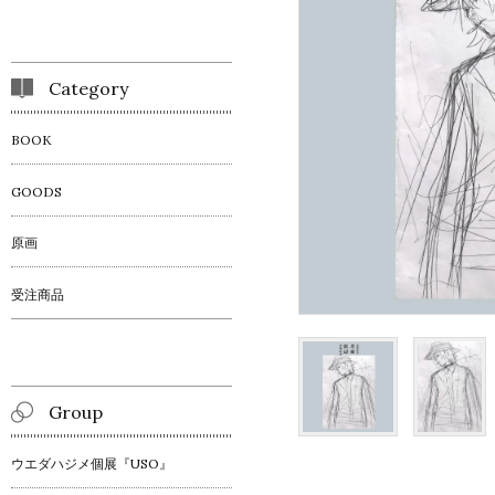
Category
BOOK
GOODS
原画
受注商品
Group
ウエダハジメ個展『USO』