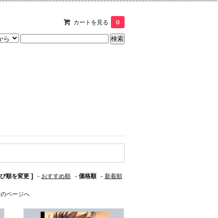
カートを見る
0
並び順を変更 ]
-
おすすめ順
-
価格順
-
新着順
次のページへ