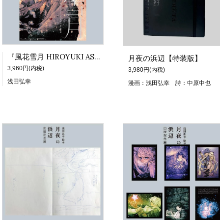
『風花雪月 HIROYUKI ASADA TEZUKA ALBUM』
月夜の浜辺【特装版】
3,960円(内税)
3,980円(内税)
浅田弘幸
漫画：浅田弘幸 詩：中原中也