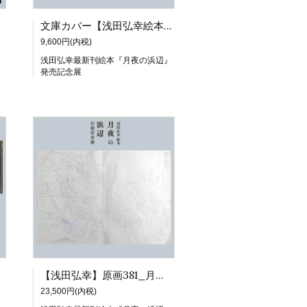
文庫カバー【浅田弘幸絵本月夜の浜辺出版記念展】
9,600円(内税)
』
浅田弘幸最新刊絵本『月夜の浜辺』
発売記念展
【浅田弘幸】原画381_月夜の浜辺ネームシート
23,500円(内税)