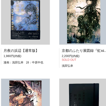
月夜の浜辺【通常版】
京都のふたり展図録『
1,980円(内税)
2,200円(内税)
SOLD OUT
漫画：浅田弘幸 詩：中原中也
浅田弘幸