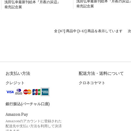
浅田弘幸最新刊絵本『月夜の浜辺
浅田弘幸最新刊絵本『月夜の浜辺』
発売記念展
発売記念展
全 [67] 商品中 [1-12] 商品を表示しています
お支払い方法
配送方法・送料について
クレジット
クロネコヤマト
銀行振込(バーチャル口座)
Amazon Pay
Amazonのアカウントに登録された
配送先や支払い方法を利用して決済
できます。