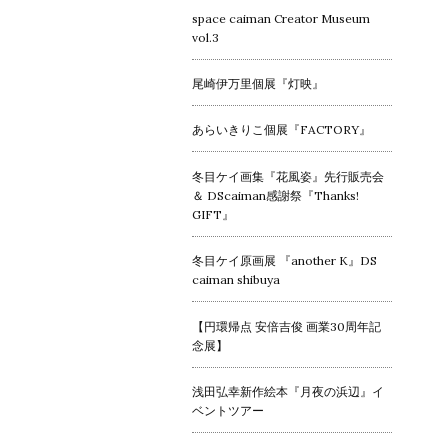
space caiman Creator Museum
vol.3
尾崎伊万里個展『灯映』
あらいきりこ個展『FACTORY』
冬目ケイ画集『花風姿』先行販売会
＆ DScaiman感謝祭『Thanks!
GIFT』
冬目ケイ原画展 『another K』DS
caiman shibuya
【円環帰点 安倍吉俊 画業30周年記
念展】
浅田弘幸新作絵本『月夜の浜辺』イ
ベントツアー