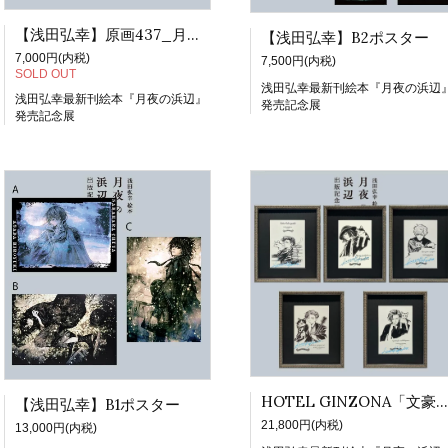
【浅田弘幸】原画437_月夜の浜辺ネームシート
【浅田弘幸】B2ポスター
7,000円(内税)
7,500円(内税)
SOLD OUT
浅田弘幸最新刊絵本『月夜の浜辺
浅田弘幸最新刊絵本『月夜の浜辺』
発売記念展
発売記念展
HOTEL GINZONA「文豪と猫シリーズ」額装高精細出力画 直筆サイン猫マーク入り
【浅田弘幸】B1ポスター
21,800円(内税)
13,000円(内税)