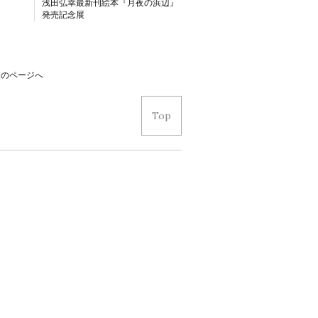
』
浅田弘幸最新刊絵本『月夜の浜辺』
発売記念展
次のページへ
Top