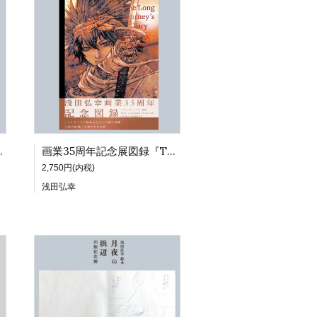
虹niji』
画業35周年記念展図録『The Long Journey's Diary | A COMIC』
2,750円(内税)
浅田弘幸