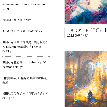
space caiman Creator Museum
vol.3
尾崎伊万里個展『灯映』
あらいきりこ個展『FACTORY』
102,800円(内税)
冬目ケイ画集『花風姿』先行販売会
＆ DScaiman感謝祭『Thanks!
GIFT』
冬目ケイ原画展 『another K』DS
caiman shibuya
【円環帰点 安倍吉俊 画業30周年記
念展】
浅田弘幸新作絵本『月夜の浜辺』イ
ベントツアー