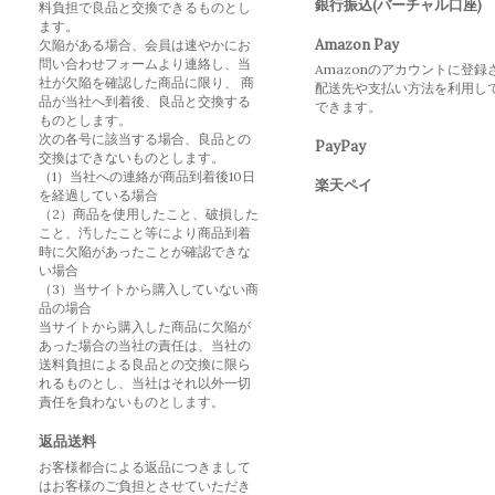
銀行振込(バーチャル口座)
料負担で良品と交換できるものとし
ます。
Amazon Pay
欠陥がある場合、会員は速やかにお
問い合わせフォームより連絡し、当
Amazonのアカウントに登録
社が欠陥を確認した商品に限り、 商
配送先や支払い方法を利用し
品が当社へ到着後、良品と交換する
できます。
ものとします。
次の各号に該当する場合、良品との
PayPay
交換はできないものとします。
（1）当社への連絡が商品到着後10日
楽天ペイ
を経過している場合
（2）商品を使用したこと、破損した
こと、汚したこと等により商品到着
時に欠陥があったことが確認できな
い場合
（3）当サイトから購入していない商
品の場合
当サイトから購入した商品に欠陥が
あった場合の当社の責任は、当社の
送料負担による良品との交換に限ら
れるものとし、当社はそれ以外一切
責任を負わないものとします。
返品送料
お客様都合による返品につきまして
はお客様のご負担とさせていただき