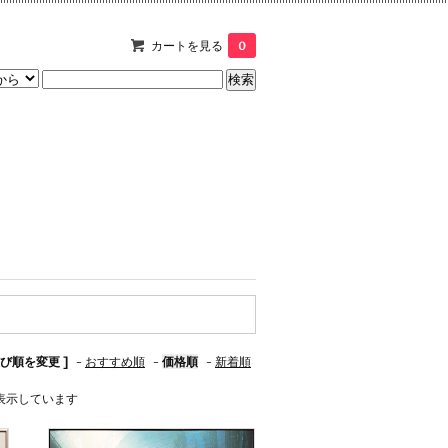
カートを見る
0
並び順を変更 ]
-
おすすめ順
-
価格順
-
新着順
商品を表示しています