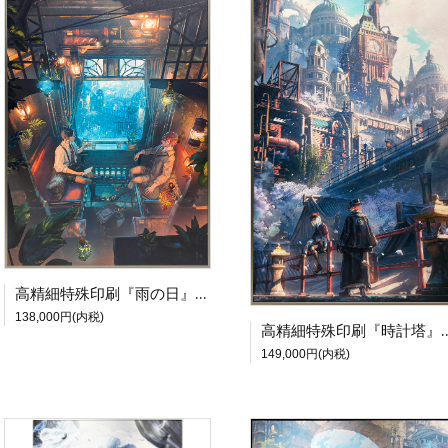
高精細特殊印刷『雨の日』【尾崎伊万里個展 灯映】
138,000円(内税)
高精細特殊印刷『時計塔』【尾
149,000円(内税)