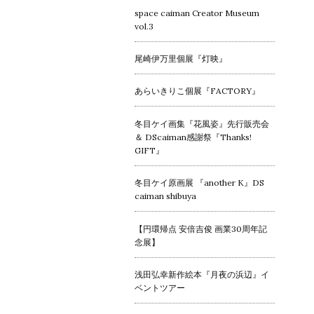
space caiman Creator Museum
vol.3
尾崎伊万里個展『灯映』
あらいきりこ個展『FACTORY』
冬目ケイ画集『花風姿』先行販売会
＆ DScaiman感謝祭『Thanks!
GIFT』
冬目ケイ原画展 『another K』DS
caiman shibuya
【円環帰点 安倍吉俊 画業30周年記
念展】
浅田弘幸新作絵本『月夜の浜辺』イ
ベントツアー