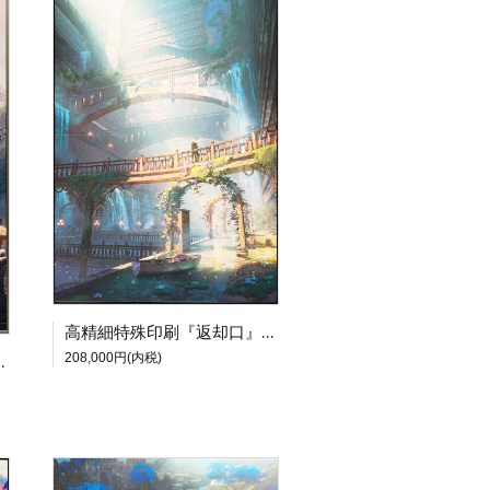
高精細特殊印刷『返却口』【尾崎伊万里個展 灯映】
208,000円(内税)
崎伊万里個展 灯映】