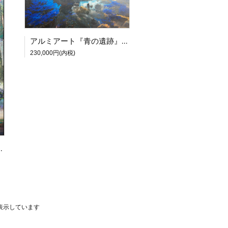
アルミアート『青の遺跡』【尾崎伊万里個展 灯映】
230,000円(内税)
崎伊万里個展 灯映】
商品を表示しています