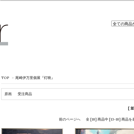
TOP
>
尾崎伊万里個展『灯映』
原画
受注商品
[ 
前のページへ
全 [18] 商品中 [13-18] 