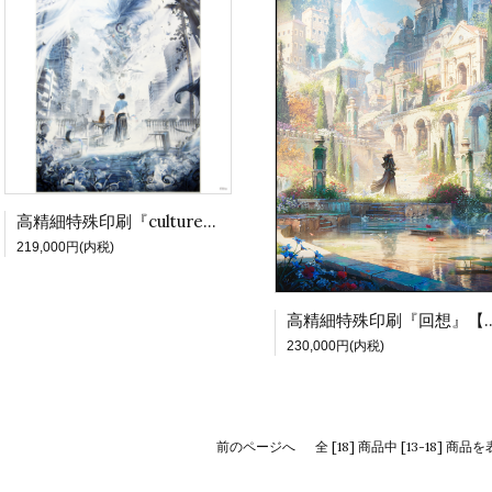
高精細特殊印刷『culture』【尾崎伊万里個展 灯映】
219,000円(内税)
高精細特殊印刷『回想』【尾
230,000円(内税)
前のページへ
全 [18] 商品中 [13-18] 