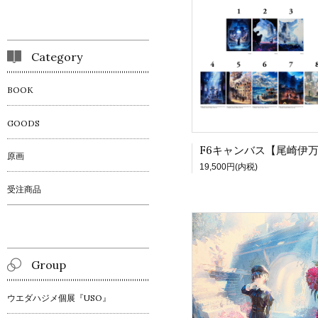
Category
BOOK
GOODS
原画
19,500円(内税)
受注商品
Group
ウエダハジメ個展『USO』