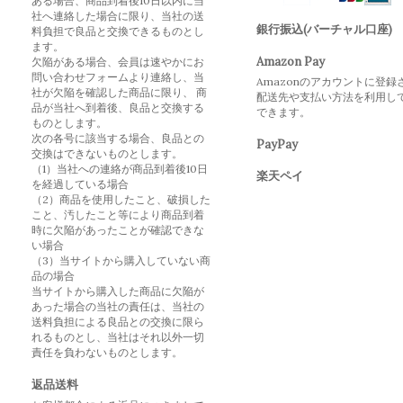
ある場合、商品到着後10日以内に当
社へ連絡した場合に限り、当社の送
銀行振込(バーチャル口座)
料負担で良品と交換できるものとし
ます。
Amazon Pay
欠陥がある場合、会員は速やかにお
問い合わせフォームより連絡し、当
Amazonのアカウントに登録
社が欠陥を確認した商品に限り、 商
配送先や支払い方法を利用し
品が当社へ到着後、良品と交換する
できます。
ものとします。
次の各号に該当する場合、良品との
PayPay
交換はできないものとします。
（1）当社への連絡が商品到着後10日
楽天ペイ
を経過している場合
（2）商品を使用したこと、破損した
こと、汚したこと等により商品到着
時に欠陥があったことが確認できな
い場合
（3）当サイトから購入していない商
品の場合
当サイトから購入した商品に欠陥が
あった場合の当社の責任は、当社の
送料負担による良品との交換に限ら
れるものとし、当社はそれ以外一切
責任を負わないものとします。
返品送料