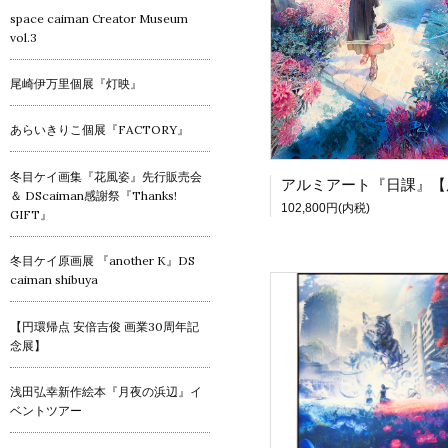
space caiman Creator Museum
vol.3
尾崎伊万里個展『灯映』
あらいきりこ個展『FACTORY』
冬目ケイ画集『花風姿』先行販売会
＆ DScaiman感謝祭『Thanks!
102,800円(内税)
GIFT』
冬目ケイ原画展 『another K』DS
caiman shibuya
【円環帰点 安倍吉俊 画業30周年記
念展】
浅田弘幸新作絵本『月夜の浜辺』イ
ベントツアー