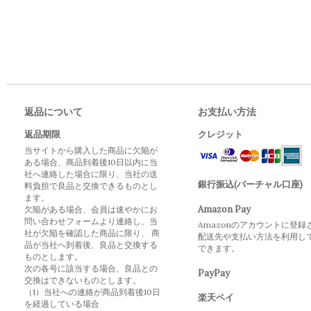
返品について
お支払い方法
返品期限
クレジット
当サイトから購入した商品に欠陥が
ある場合、商品到着後10日以内に当
社へ連絡した場合に限り、当社の送
銀行振込(バーチャル口座)
料負担で良品と交換できるものとし
ます。
Amazon Pay
欠陥がある場合、会員は速やかにお
問い合わせフォームより連絡し、当
Amazonのアカウントに登録
社が欠陥を確認した商品に限り、 商
配送先や支払い方法を利用し
品が当社へ到着後、良品と交換する
できます。
ものとします。
次の各号に該当する場合、良品との
PayPay
交換はできないものとします。
（1）当社への連絡が商品到着後10日
楽天ペイ
を経過している場合