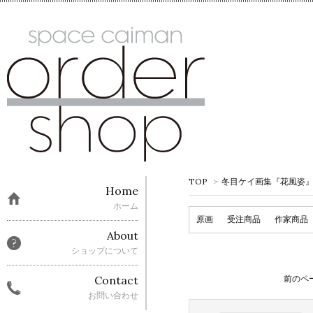
TOP
>
冬目ケイ画集『花風姿』先行販
Home
ホーム
原画
受注商品
作家商品
About
ショップについて
前のペ
Contact
お問い合わせ