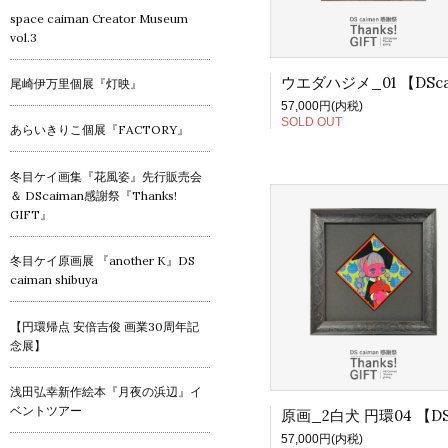
space caiman Creator Museum
vol.3
尾崎伊万里個展『灯映』
57,000円(内税)
SOLD OUT
あらいきりこ個展『FACTORY』
冬目ケイ画集『花風姿』先行販売会
＆ DScaiman感謝祭『Thanks!
GIFT』
冬目ケイ原画展 『another K』DS
caiman shibuya
【円環帰点 安倍吉俊 画業30周年記
念展】
浅田弘幸新作絵本『月夜の浜辺』イ
ベントツアー
57,000円(内税)