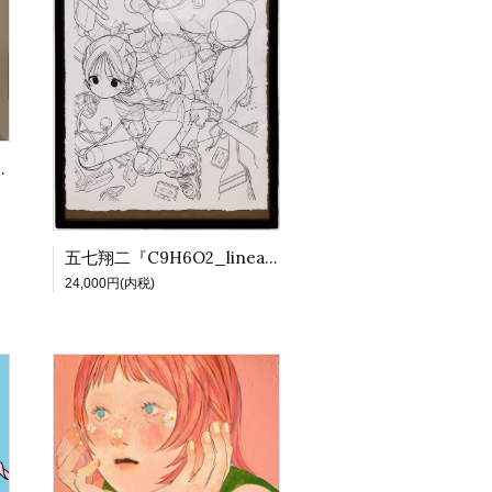
』【DS合同展Vol.3】
五七翔二『C9H6O2_lineart』【DS合同展Vol.3】
24,000円(内税)