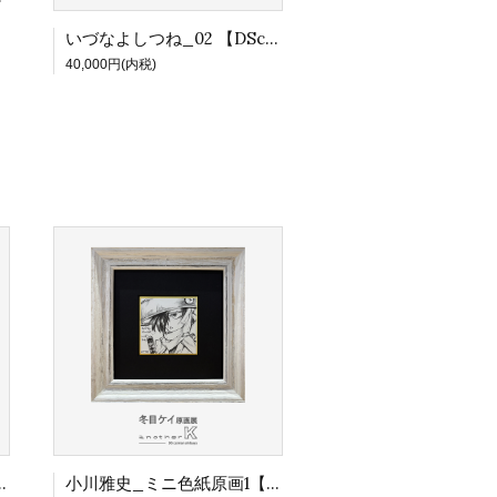
いづなよしつね_02 【DScaiman感謝祭】
40,000円(内税)
DScaiman感謝祭】
小川雅史_ミニ色紙原画1【冬目ケイ原画展 『another K』DS caiman shibuya】