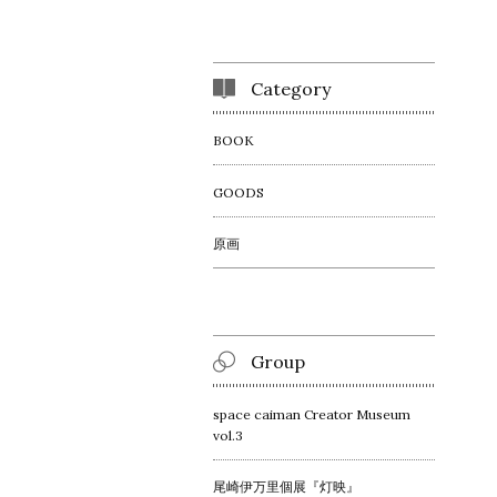
Category
BOOK
GOODS
原画
Group
space caiman Creator Museum
vol.3
尾崎伊万里個展『灯映』