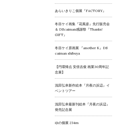
あらいきりこ個展『FACTORY』
冬目ケイ画集『花風姿』先行販売会
＆ DScaiman感謝祭『Thanks!
GIFT』
冬目ケイ原画展 『another K』DS
caiman shibuya
【円環帰点 安倍吉俊 画業30周年記
念展】
浅田弘幸新作絵本『月夜の浜辺』イ
ベントツアー
浅田弘幸最新刊絵本『月夜の浜辺』
発売記念展
ゆの個展 234m