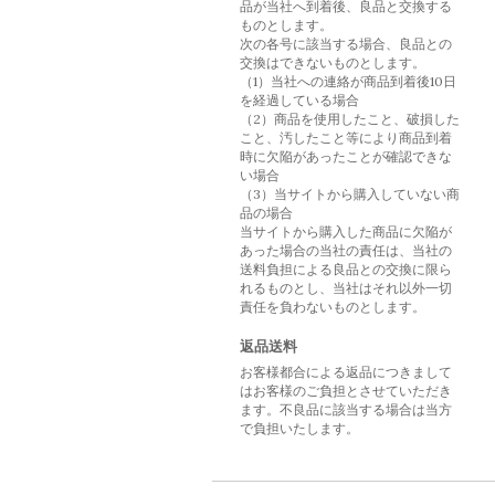
品が当社へ到着後、良品と交換する
ものとします。
次の各号に該当する場合、良品との
交換はできないものとします。
（1）当社への連絡が商品到着後10日
を経過している場合
（2）商品を使用したこと、破損した
こと、汚したこと等により商品到着
時に欠陥があったことが確認できな
い場合
（3）当サイトから購入していない商
品の場合
当サイトから購入した商品に欠陥が
あった場合の当社の責任は、当社の
送料負担による良品との交換に限ら
れるものとし、当社はそれ以外一切
責任を負わないものとします。
返品送料
お客様都合による返品につきまして
はお客様のご負担とさせていただき
ます。不良品に該当する場合は当方
で負担いたします。