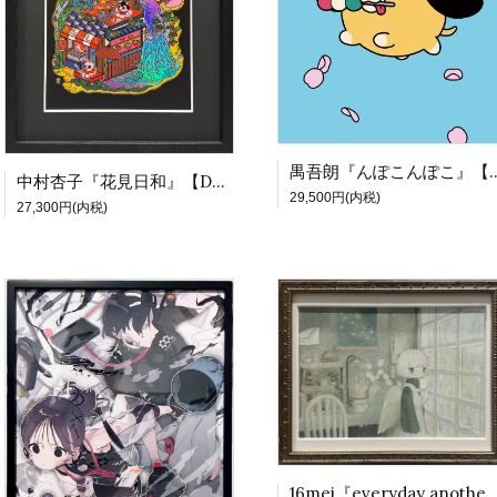
禺吾朗『んぽこんぽこ』【D
中村杏子『花見日和』【DS合同展Vol.3】
29,500円(内税)
27,300円(内税)
16mei『everyday another』【DS合同展