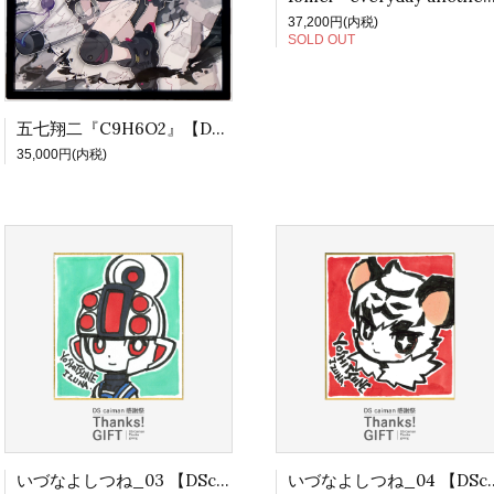
37,200円(内税)
SOLD OUT
五七翔二『C9H6O2』【DS合同展Vol.3】
35,000円(内税)
いづなよしつね_03 【DScaiman感謝祭】
いづなよしつね_04 【