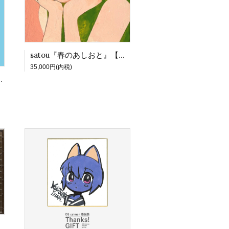
satou『春のあしおと』【DS合同展Vol.3】
35,000円(内税)
S合同展Vol.3】
Vol.3】